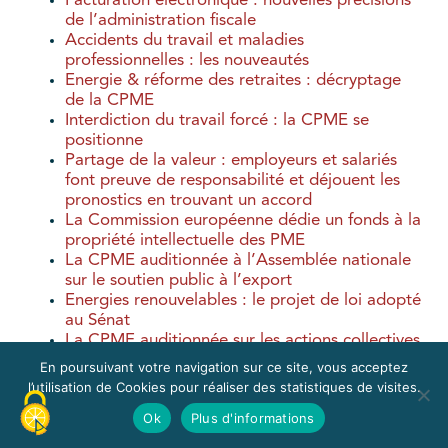
Facturation électronique : nouvelles précisions
de l’administration fiscale
Accidents du travail et maladies
professionnelles : les nouveautés
Energie & réforme des retraites : décryptage
de la CPME
Interdiction du travail forcé : la CPME se
positionne
Partage de la valeur : employeurs et salariés
font preuve de responsabilité et déjouent les
pronostics en trouvant un accord
La Commission européenne dédie un fonds à la
propriété intellectuelle des PME
La CPME auditionnée à l’Assemblée nationale
sur le soutien public à l’export
Energies renouvelables : le projet de loi adopté
au Sénat
La CPME auditionnée sur les actions collectives
et l’énergie
En poursuivant votre navigation sur ce site, vous acceptez
Bulletins de paie, guide du recrutement, index
l’utilisation de Cookies pour réaliser des statistiques de visites.
d’égalité professionnelle : les nouveautés
Ok
Plus d'informations
Accord des partenaires sociaux sur le partage
de la valeur : l’éclairage de la CPME