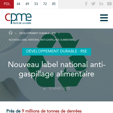
Cookies management panel
PDL
44
49
53
72
85
DÉVELOPPEMENT DURABLE - RSE
NOUVEAU LABEL NATIONAL ANTI-GASPILLAGE ALIMENTAIRE
DÉVELOPPEMENT DURABLE - RSE
Nouveau label national anti-
gaspillage alimentaire
10 MARS 2023
Près de
9 millions de tonnes de denrées