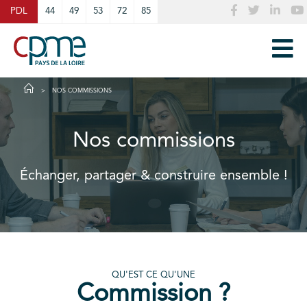
Cookies management panel
PDL
44
49
53
72
85
NOS COMMISSIONS
Nos commissions
Échanger, partager & construire ensemble !
QU'EST CE QU'UNE
Commission ?