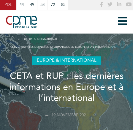
Cookies management panel
PDL
44
49
53
72
85
EUROPE & INTERNATIONAL
CETA ET RUP : LES DERNIÈRES INFORMATIONS EN EUROPE ET À L’INTERNATIONAL
EUROPE & INTERNATIONAL
CETA et RUP : les dernières
informations en Europe et à
l’international
19 NOVEMBRE 2021