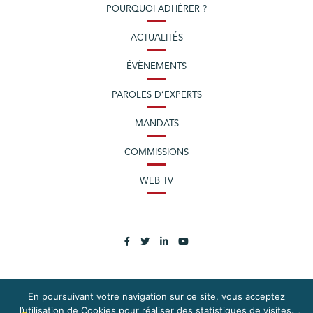
POURQUOI ADHÉRER ?
ACTUALITÉS
ÉVÈNEMENTS
PAROLES D’EXPERTS
MANDATS
COMMISSIONS
WEB TV
En poursuivant votre navigation sur ce site, vous acceptez
PLAN DU SITE
MENTIONS LÉGALES
l’utilisation de Cookies pour réaliser des statistiques de visites.