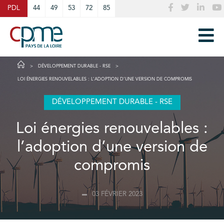
Cookies management panel
PDL
44
49
53
72
85
DÉVELOPPEMENT DURABLE - RSE
LOI ÉNERGIES RENOUVELABLES : L’ADOPTION D’UNE VERSION DE COMPROMIS
DÉVELOPPEMENT DURABLE - RSE
Loi énergies renouvelables :
l’adoption d’une version de
compromis
03 FÉVRIER 2023