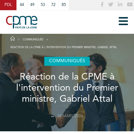
Cookies management panel
PDL
44
49
53
72
85
COMMUNIQUÉS
RÉACTION DE LA CPME À L'INTERVENTION DU PREMIER MINISTRE, GABRIEL ATTAL
COMMUNIQUÉS
Réaction de la CPME à
l'intervention du Premier
ministre, Gabriel Attal
28 MARS 2024