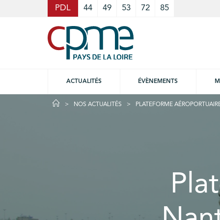
Cookies management panel
PDL
44
49
53
72
85
ACTUALITÉS
ÉVÈNEMENTS
M
NOS ACTUALITÉS
PLATEFORME AÉROPORTUAIRE 
Pla
Nant