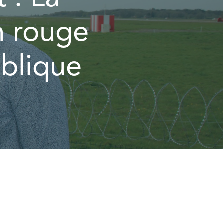
n rouge
ublique