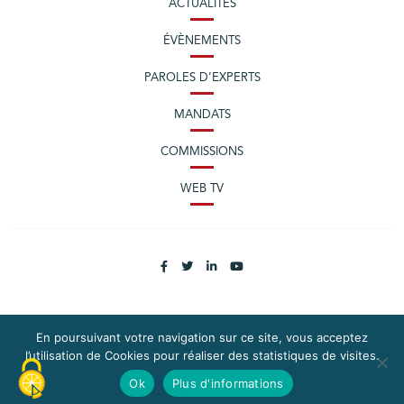
ACTUALITÉS
ÉVÈNEMENTS
PAROLES D’EXPERTS
MANDATS
COMMISSIONS
WEB TV
En poursuivant votre navigation sur ce site, vous acceptez
PLAN DU SITE
MENTIONS LÉGALES
l’utilisation de Cookies pour réaliser des statistiques de visites.
EXERCEZ VOS DROITS
DONNÉES PERSONNELLES
Ok
Plus d'informations
CONTACTEZ LA CPME