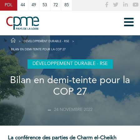
Cookies management panel
PDL
44
49
53
72
85
DÉVELOPPEMENT DURABLE - RSE
BILAN EN DEMI-TEINTE POUR LA COP 27
DÉVELOPPEMENT DURABLE - RSE
Bilan en demi-teinte pour la
COP 27
24 NOVEMBRE 2022
La conférence des parties de Charm el-Cheikh