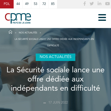
Cookies management panel
PDL
44
49
53
72
85
NOS ACTUALITÉS
LA SÉCURITÉ SOCIALE LANCE UNE OFFRE DÉDIÉE AUX INDÉPENDANTS EN
DIFFICULTÉ
NOS ACTUALITÉS
La Sécurité sociale lance une
offre dédiée aux
indépendants en difficulté
17 JUIN 2022