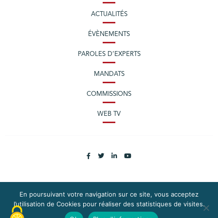
ACTUALITÉS
ÉVÈNEMENTS
PAROLES D’EXPERTS
MANDATS
COMMISSIONS
WEB TV
En poursuivant votre navigation sur ce site, vous acceptez
PLAN DU SITE
MENTIONS LÉGALES
l’utilisation de Cookies pour réaliser des statistiques de visites.
EXERCEZ VOS DROITS
DONNÉES PERSONNELLES