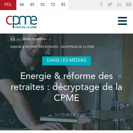
Cookies management panel
PDL
44
49
53
72
85
DANS LES MÉDIAS
ENERGIE & RÉFORME DES RETRAITES : DÉCRYPTAGE DE LA CPME
DANS LES MÉDIAS
Energie & réforme des
retraites : décryptage de la
CPME
10 FÉVRIER 2023