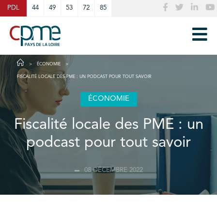
Cookies management panel
PDL
44
49
53
72
85
ÉCONOMIE
FISCALITÉ LOCALE DES PME : UN PODCAST POUR TOUT SAVOIR
ÉCONOMIE
Fiscalité locale des PME : un
podcast pour tout savoir
08 DÉCEMBRE 2022