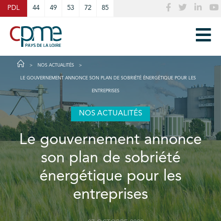
Cookies management panel
PDL
44
49
53
72
85
NOS ACTUALITÉS
LE GOUVERNEMENT ANNONCE SON PLAN DE SOBRIÉTÉ ÉNERGÉTIQUE POUR LES
ENTREPRISES
NOS ACTUALITÉS
Le gouvernement annonce
son plan de sobriété
énergétique pour les
entreprises