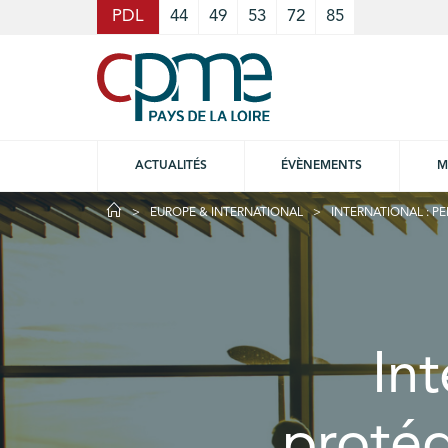
Cookies management panel
PDL
44
49
53
72
85
ACTUALITÉS
ÉVÈNEMENTS
M
EUROPE & INTERNATIONAL
INTERNATIONAL : P
Int
protég