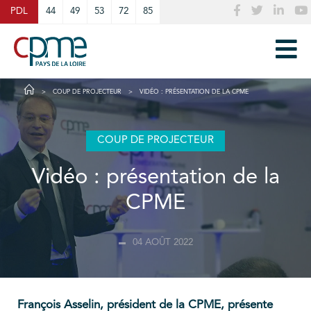
Cookies management panel
PDL
44
49
53
72
85
COUP DE PROJECTEUR
VIDÉO : PRÉSENTATION DE LA CPME
COUP DE PROJECTEUR
Vidéo : présentation de la
CPME
04 AOÛT 2022
François Asselin, président de la CPME, présente