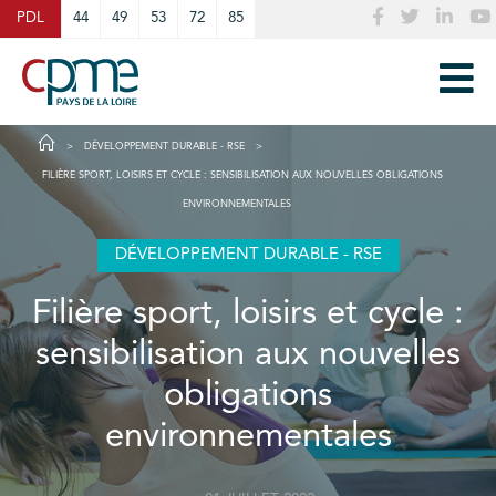
Cookies management panel
PDL
44
49
53
72
85
DÉVELOPPEMENT DURABLE - RSE
FILIÈRE SPORT, LOISIRS ET CYCLE : SENSIBILISATION AUX NOUVELLES OBLIGATIONS
ENVIRONNEMENTALES
DÉVELOPPEMENT DURABLE - RSE
Filière sport, loisirs et cycle :
sensibilisation aux nouvelles
obligations
environnementales