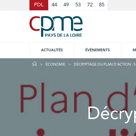
Cookies management panel
PDL
44
49
53
72
85
ACTUALITÉS
ÉVÈNEMENTS
M
ÉCONOMIE
DÉCRYPTAGE DU PLAN D’ACTION : SI
Décryp