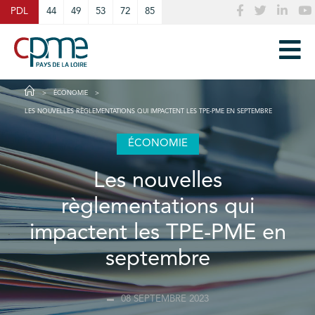
Cookies management panel
PDL
44
49
53
72
85
ÉCONOMIE
LES NOUVELLES RÈGLEMENTATIONS QUI IMPACTENT LES TPE-PME EN SEPTEMBRE
ÉCONOMIE
Les nouvelles
règlementations qui
impactent les TPE-PME en
septembre
08 SEPTEMBRE 2023