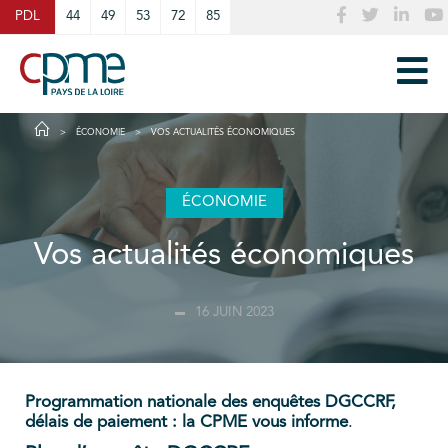
Cookies management panel
PDL
44
49
53
72
85
ÉCONOMIE
VOS ACTUALITÉS ÉCONOMIQUES
ÉCONOMIE
Vos actualités économiques
16 JUIN 2023
Programmation nationale des enquêtes DGCCRF,
délais de paiement : la CPME vous informe
.