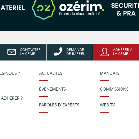
CONTACTER
DEMANDE
ADHÉRER À
LA CPME
DE RAPPEL
LA CPME
ES-NOUS ?
ACTUALITÉS
MANDATS
ÉVÈNEMENTS
COMMISSIONS
 ADHÉRER ?
PAROLES D’EXPERTS
WEB TV