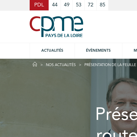
Cookies management panel
PDL
44
49
53
72
85
ACTUALITÉS
ÉVÈNEMENTS
M
NOS ACTUALITÉS
PRÉSENTATION DE LA FEUILLE
Prése
route