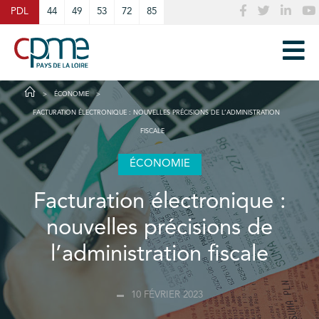
Cookies management panel
PDL
44
49
53
72
85
ÉCONOMIE
FACTURATION ÉLECTRONIQUE : NOUVELLES PRÉCISIONS DE L’ADMINISTRATION
FISCALE
ÉCONOMIE
Facturation électronique :
nouvelles précisions de
l’administration fiscale
10 FÉVRIER 2023