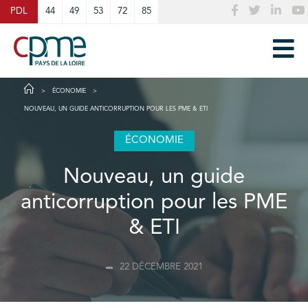
Cookies management panel
PDL
44
49
53
72
85
ÉCONOMIE
NOUVEAU, UN GUIDE ANTICORRUPTION POUR LES PME & ETI
ÉCONOMIE
Nouveau, un guide
anticorruption pour les PME
& ETI
22 DÉCEMBRE 2021