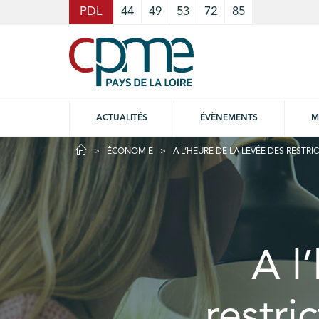
Cookies management panel
PDL
44
49
53
72
85
ACTUALITÉS
ÉVÈNEMENTS
M
ÉCONOMIE
A L’HEURE DE LA LEVÉE DES RESTRI
A l
restri