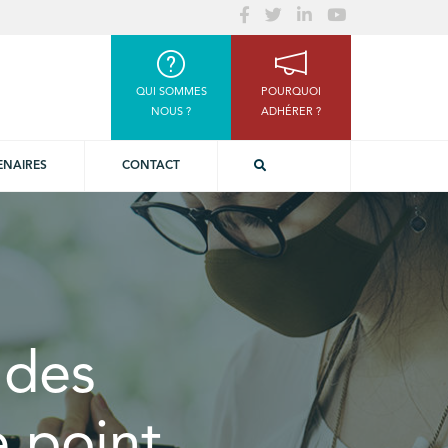
QUI SOMMES
POURQUOI
NOUS ?
ADHÉRER ?
ENAIRES
CONTACT
 des
e point