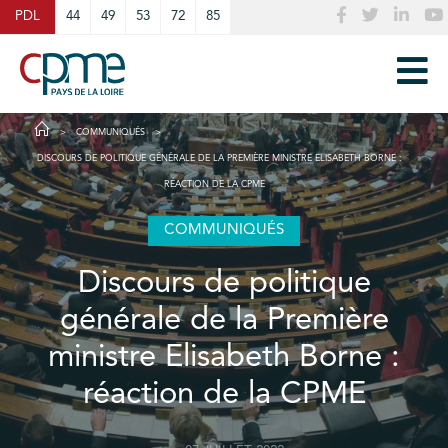
Cookies management panel
PDL
44
49
53
72
85
COMMUNIQUÉS
DISCOURS DE POLITIQUE GÉNÉRALE DE LA PREMIÈRE MINISTRE ELISABETH BORNE :
RÉACTION DE LA CPME
COMMUNIQUÉS
Discours de politique
générale de la Première
ministre Elisabeth Borne :
réaction de la CPME