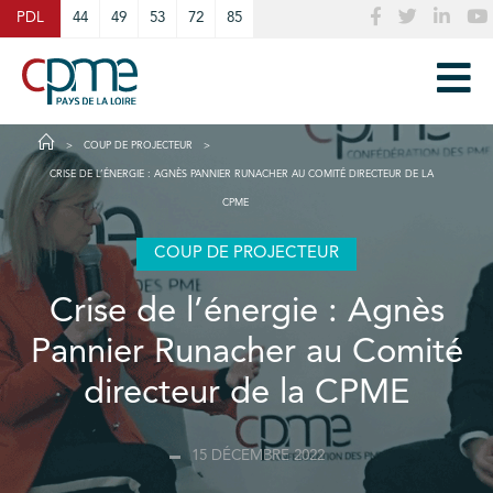
Cookies management panel
PDL
44
49
53
72
85
COUP DE PROJECTEUR
CRISE DE L’ÉNERGIE : AGNÈS PANNIER RUNACHER AU COMITÉ DIRECTEUR DE LA
CPME
COUP DE PROJECTEUR
Crise de l’énergie : Agnès
Pannier Runacher au Comité
directeur de la CPME
15 DÉCEMBRE 2022