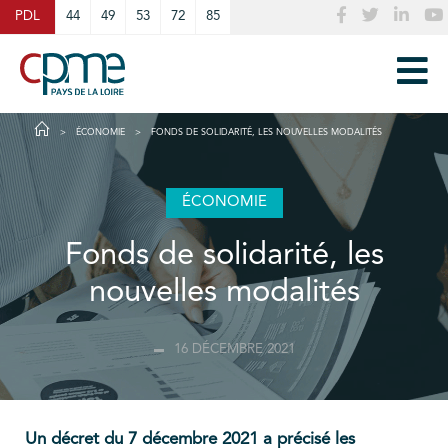
Cookies management panel
PDL
44
49
53
72
85
ÉCONOMIE
FONDS DE SOLIDARITÉ, LES NOUVELLES MODALITÉS
ÉCONOMIE
Fonds de solidarité, les
nouvelles modalités
16 DÉCEMBRE 2021
Un décret du 7 décembre 2021 a précisé les