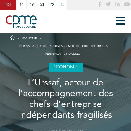
Cookies management panel
PDL
44
49
53
72
85
ÉCONOMIE
L’URSSAF, ACTEUR DE L’ACCOMPAGNEMENT DES CHEFS D’ENTREPRISE
INDÉPENDANTS FRAGILISÉS
ÉCONOMIE
L’Urssaf, acteur de
l’accompagnement des
chefs d’entreprise
indépendants fragilisés