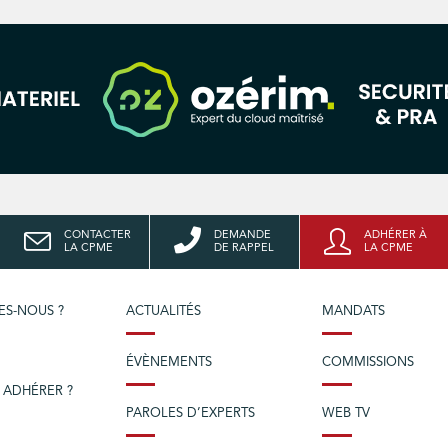
CONTACTER
DEMANDE
ADHÉRER À
LA CPME
DE RAPPEL
LA CPME
ES-NOUS ?
ACTUALITÉS
MANDATS
ÉVÈNEMENTS
COMMISSIONS
 ADHÉRER ?
PAROLES D’EXPERTS
WEB TV