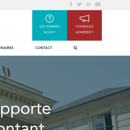
QUI SOMMES
POURQUOI
NOUS ?
ADHÉRER ?
ENAIRES
CONTACT
apporte
ontant