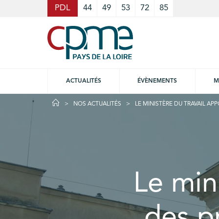
Cookies management panel
PDL
44
49
53
72
85
ACTUALITÉS
ÉVÈNEMENTS
M
NOS ACTUALITÉS
LE MINISTÈRE DU TRAVAIL AP
Le min
des p