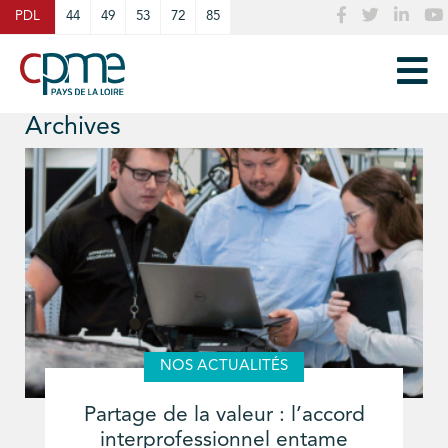
Cookies management panel
PDL
44
49
53
72
85
Archives
NOS ACTUALITÉS
Partage de la valeur : l’accord
interprofessionnel entame