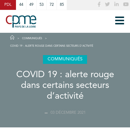
Cookies management panel
PDL
44
49
53
72
85
COMMUNIQUÉS
COVID 19 : ALERTE ROUGE DANS CERTAINS SECTEURS D’ACTIVITÉ
COMMUNIQUÉS
COVID 19 : alerte rouge
dans certains secteurs
d’activité
03 DÉCEMBRE 2021