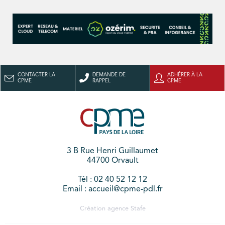
CONTACTER LA
DEMANDE DE
ADHÉRER À LA
CPME
RAPPEL
CPME
3 B Rue Henri Guillaumet
44700 Orvault
Tél : 02 40 52 12 12
Email : accueil@cpme-pdl.fr
Création agence
Stafe