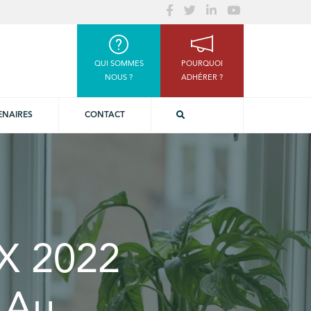
QUI SOMMES
POURQUOI
NOUS ?
ADHÉRER ?
ENAIRES
CONTACT
X 2022
 Au