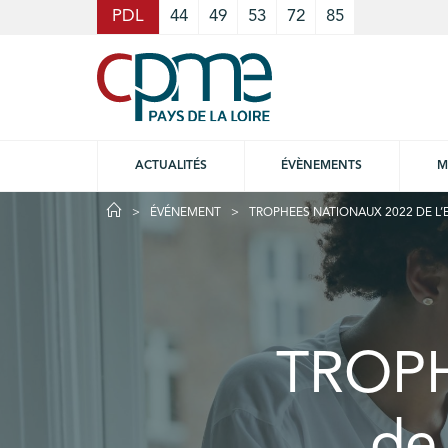
Cookies management panel
PDL
44
49
53
72
85
ACTUALITÉS
ÉVÈNEMENTS
M
ÉVÉNEMENT
TROPHEES NATIONAUX 2022 DE L’E
TROPH
de