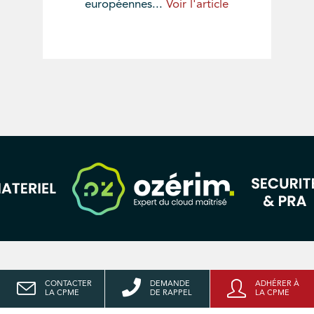
européennes...
Voir l'article
CONTACTER
DEMANDE
ADHÉRER À
LA CPME
DE RAPPEL
LA CPME