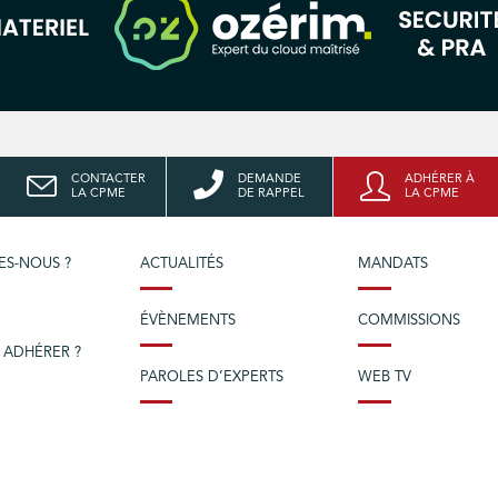
CONTACTER
DEMANDE
ADHÉRER À
LA CPME
DE RAPPEL
LA CPME
ES-NOUS ?
ACTUALITÉS
MANDATS
ÉVÈNEMENTS
COMMISSIONS
 ADHÉRER ?
PAROLES D’EXPERTS
WEB TV