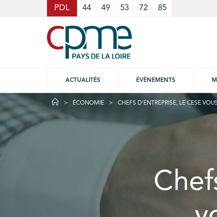
Cookies management panel
PDL
44
49
53
72
85
ACTUALITÉS
ÉVÈNEMENTS
M
ÉCONOMIE
CHEFS D'ENTREPRISE, LE CESE VO
Chef
v