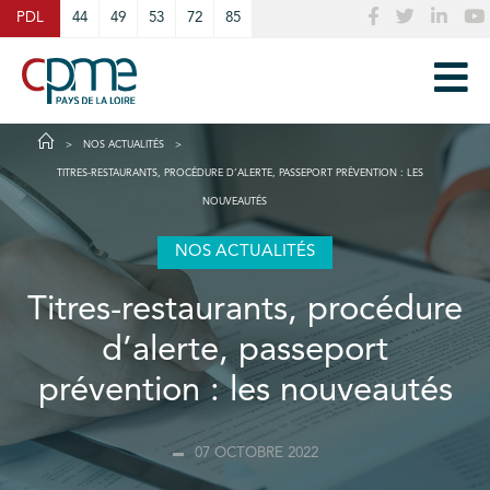
Cookies management panel
PDL
44
49
53
72
85
NOS ACTUALITÉS
TITRES-RESTAURANTS, PROCÉDURE D’ALERTE, PASSEPORT PRÉVENTION : LES
NOUVEAUTÉS
NOS ACTUALITÉS
Titres-restaurants, procédure
d’alerte, passeport
prévention : les nouveautés
07 OCTOBRE 2022