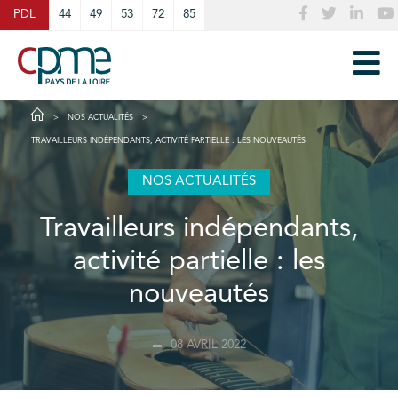
Cookies management panel
PDL
44
49
53
72
85
NOS ACTUALITÉS
TRAVAILLEURS INDÉPENDANTS, ACTIVITÉ PARTIELLE : LES NOUVEAUTÉS
NOS ACTUALITÉS
Travailleurs indépendants,
activité partielle : les
nouveautés
08 AVRIL 2022