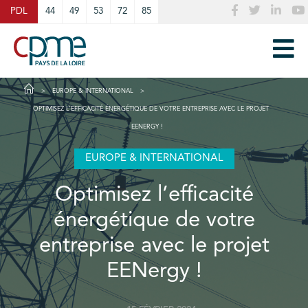
Cookies management panel
PDL
44
49
53
72
85
EUROPE & INTERNATIONAL
OPTIMISEZ L’EFFICACITÉ ÉNERGÉTIQUE DE VOTRE ENTREPRISE AVEC LE PROJET
EENERGY !
EUROPE & INTERNATIONAL
Optimisez l’efficacité
énergétique de votre
entreprise avec le projet
EENergy !