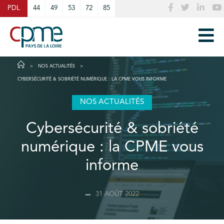
Cookies management panel
PDL
44
49
53
72
85
NOS ACTUALITÉS
CYBERSÉCURITÉ & SOBRIÉTÉ NUMÉRIQUE : LA CPME VOUS INFORME
NOS ACTUALITÉS
Cybersécurité & sobriété
numérique : la CPME vous
informe
31 AOÛT 2022