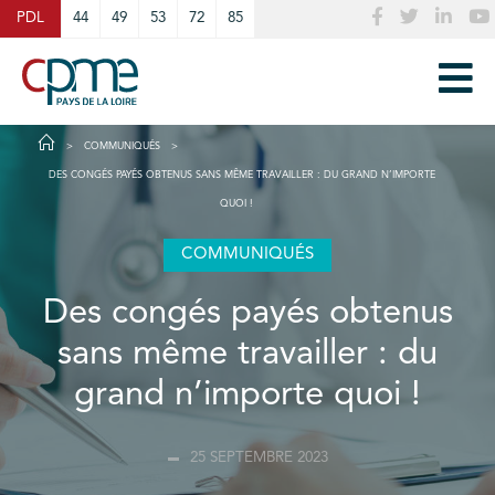
Cookies management panel
PDL
44
49
53
72
85
COMMUNIQUÉS
DES CONGÉS PAYÉS OBTENUS SANS MÊME TRAVAILLER : DU GRAND N’IMPORTE
QUOI !
COMMUNIQUÉS
Des congés payés obtenus
sans même travailler : du
grand n’importe quoi !
25 SEPTEMBRE 2023