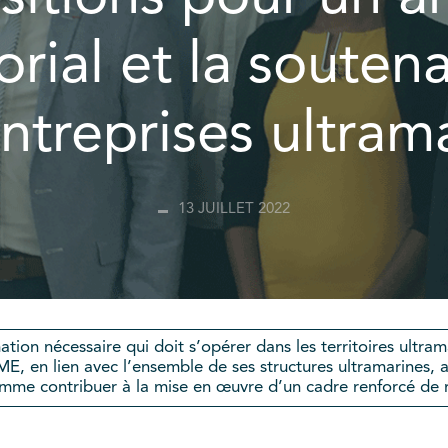
torial et la soutena
ntreprises ultram
13 JUILLET 2022
ation nécessaire qui doit s’opérer dans les territoires ultra
ME, en lien avec l’ensemble de ses structures ultramarines,
mme contribuer à la mise en œuvre d’un cadre renforcé de ré