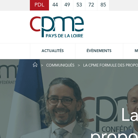
Cookies management panel
PDL
44
49
53
72
85
ACTUALITÉS
ÉVÈNEMENTS
M
COMMUNIQUÉS
LA CPME FORMULE DES PROPOS
L
propo