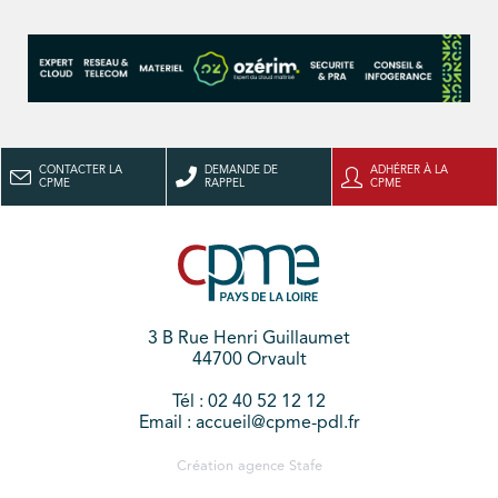
CONTACTER LA
DEMANDE DE
ADHÉRER À LA
CPME
RAPPEL
CPME
3 B Rue Henri Guillaumet
44700 Orvault
Tél : 02 40 52 12 12
Email : accueil@cpme-pdl.fr
Création agence
Stafe