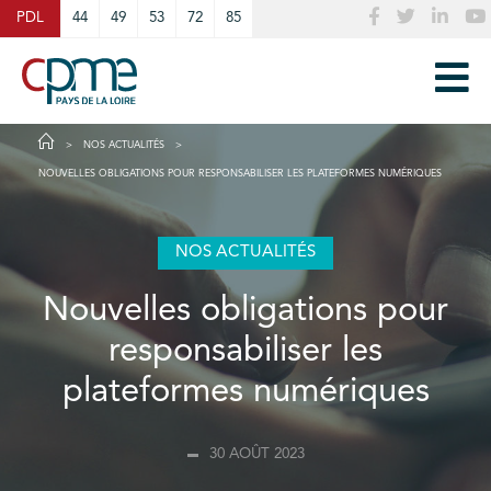
Cookies management panel
PDL
44
49
53
72
85
NOS ACTUALITÉS
NOUVELLES OBLIGATIONS POUR RESPONSABILISER LES PLATEFORMES NUMÉRIQUES
NOS ACTUALITÉS
Nouvelles obligations pour
responsabiliser les
plateformes numériques
30 AOÛT 2023