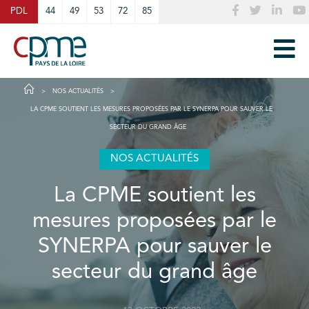
Cookies management panel
PDL
44
49
53
72
85
NOS ACTUALITÉS
LA CPME SOUTIENT LES MESURES PROPOSÉES PAR LE SYNERPA POUR SAUVER LE
SECTEUR DU GRAND ÂGE
NOS ACTUALITÉS
La CPME soutient les
mesures proposées par le
SYNERPA pour sauver le
secteur du grand âge