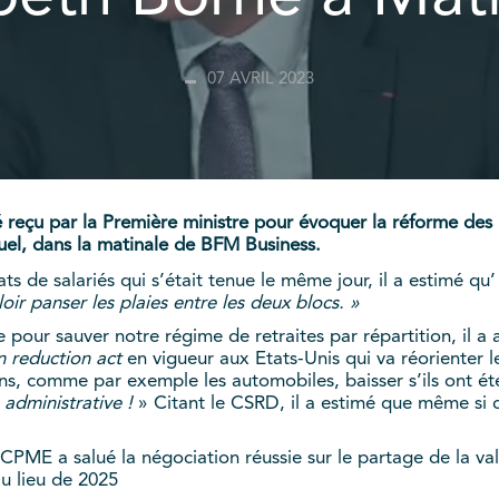
07 AVRIL 2023
é reçu par la Première ministre pour évoquer la réforme des re
uel, dans la matinale de BFM Business.
ts de salariés qui s’était tenue le même jour, il a estimé qu’
loir panser les plaies entre les deux blocs. »
 pour sauver notre régime de retraites par répartition, il a 
on reduction act
en vigueur aux Etats-Unis qui va réorienter l
ns, comme par exemple les automobiles, baisser s’ils ont ét
 administrative !
» Citant le CSRD, il a estimé que même si c
a CPME a salué la négociation réussie sur le partage de la v
au lieu de 2025