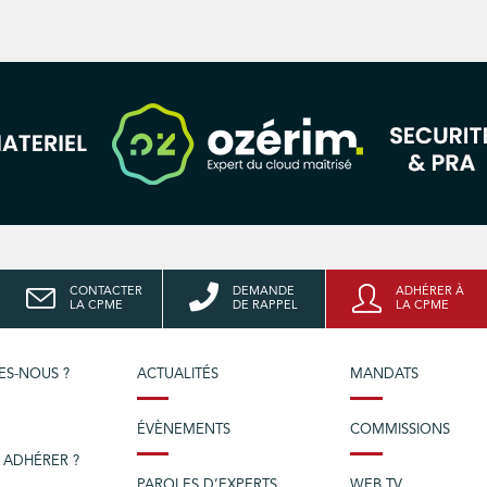
CONTACTER
DEMANDE
ADHÉRER À
LA CPME
DE RAPPEL
LA CPME
ES-NOUS ?
ACTUALITÉS
MANDATS
ÉVÈNEMENTS
COMMISSIONS
 ADHÉRER ?
PAROLES D’EXPERTS
WEB TV