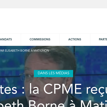
ANDATS
COMMISSIONS
ACTIONS
PART
 PAR ELISABETH BORNE À MATIGNON
DANS LES MÉDIAS
ites : la CPME reç
abeth Borne à Mat