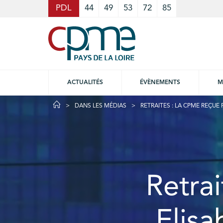
Cookies management panel
PDL
44
49
53
72
85
ACTUALITÉS
ÉVÈNEMENTS
M
DANS LES MÉDIAS
RETRAITES : LA CPME REÇUE
Retra
Elis