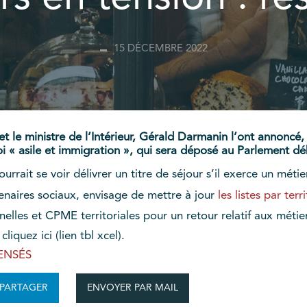
15 DÉCEMBRE 2022
t le ministre de l’Intérieur, Gérald Darmanin l’ont annoncé,
loi « asile et immigration », qui sera déposé au Parlement d
rait se voir délivrer un titre de séjour s’il exerce un métier 
enaires sociaux, envisage de mettre à jour
les listes par ter
lles et CPME territoriales pour un retour relatif aux métier
iquez ici (lien tbl xcel).
ENSÉS
ENVOYER PAR MAIL
PARTAGER