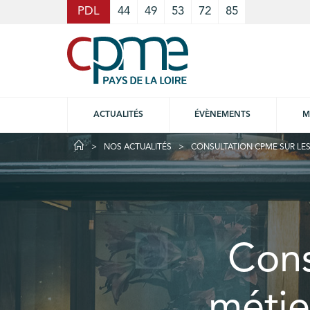
Cookies management panel
PDL
44
49
53
72
85
ACTUALITÉS
ÉVÈNEMENTS
M
NOS ACTUALITÉS
CONSULTATION CPME SUR LES 
Cons
métie