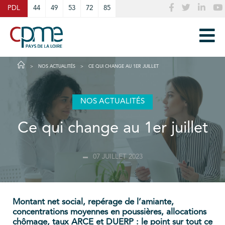
Cookies management panel
PDL
44
49
53
72
85
NOS ACTUALITÉS
CE QUI CHANGE AU 1ER JUILLET
NOS ACTUALITÉS
Ce qui change au 1er juillet
07 JUILLET 2023
Montant net social, repérage de l’amiante,
concentrations moyennes en poussières, allocations
chômage, taux ARCE et DUERP : le point sur tout ce