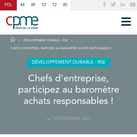
Cookies management panel
PDL
44
49
53
72
85
DÉVELOPPEMENT DURABLE - RSE
CHEFS D’ENTREPRISE, PARTICIPEZ AU BAROMÈTRE ACHATS RESPONSABLES !
DÉVELOPPEMENT DURABLE - RSE
Chefs d’entreprise,
participez au baromètre
achats responsables !
09 DÉCEMBRE 2021