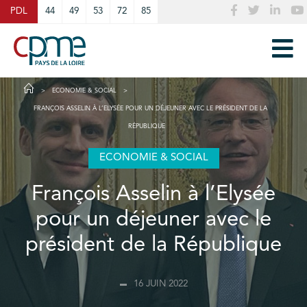
Cookies management panel
PDL
44
49
53
72
85
ECONOMIE & SOCIAL
FRANÇOIS ASSELIN À L’ELYSÉE POUR UN DÉJEUNER AVEC LE PRÉSIDENT DE LA
RÉPUBLIQUE
ECONOMIE & SOCIAL
François Asselin à l’Elysée
pour un déjeuner avec le
président de la République
16 JUIN 2022