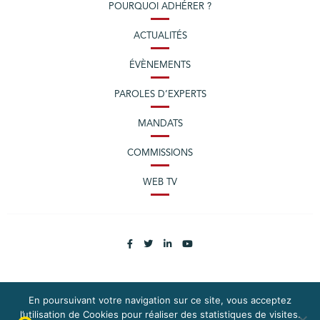
POURQUOI ADHÉRER ?
ACTUALITÉS
ÉVÈNEMENTS
PAROLES D’EXPERTS
MANDATS
COMMISSIONS
WEB TV
En poursuivant votre navigation sur ce site, vous acceptez
PLAN DU SITE
MENTIONS LÉGALES
l’utilisation de Cookies pour réaliser des statistiques de visites.