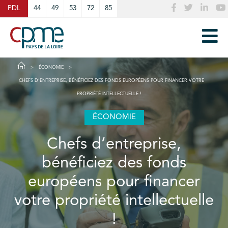
Cookies management panel
PDL
44
49
53
72
85
ÉCONOMIE
CHEFS D’ENTREPRISE, BÉNÉFICIEZ DES FONDS EUROPÉENS POUR FINANCER VOTRE
PROPRIÉTÉ INTELLECTUELLE !
ÉCONOMIE
Chefs d’entreprise,
bénéficiez des fonds
européens pour financer
votre propriété intellectuelle
!