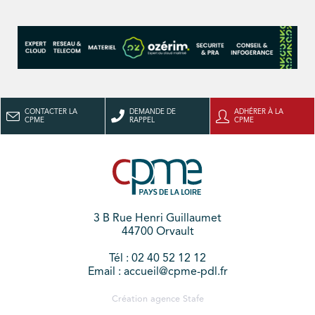
CONTACTER LA
DEMANDE DE
ADHÉRER À LA
CPME
RAPPEL
CPME
3 B Rue Henri Guillaumet
44700 Orvault
Tél : 02 40 52 12 12
Email : accueil@cpme-pdl.fr
Création agence
Stafe