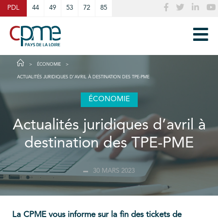
Cookies management panel
PDL
44
49
53
72
85
ÉCONOMIE
ACTUALITÉS JURIDIQUES D’AVRIL À DESTINATION DES TPE-PME
ÉCONOMIE
Actualités juridiques d’avril à
destination des TPE-PME
30 MARS 2023
La CPME vous informe sur la fin des tickets de