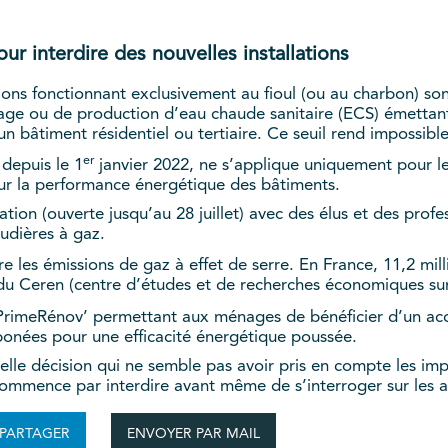
ur interdire des nouvelles installations
ations fonctionnant exclusivement au fioul (ou au charbon) son
ffage ou de production d’eau chaude sanitaire (ECS) émett
 un bâtiment résidentiel ou tertiaire. Ce seuil rend impossible 
er
 depuis le 1
janvier 2022, ne s’applique uniquement pour le
ur la performance énergétique des bâtiments.
tion (ouverte jusqu’au 28 juillet) avec des élus et des profe
audières à gaz.
e les émissions de gaz à effet de serre. En France, 11,2 mill
 du Ceren (centre d’études et de recherches économiques sur
MaPrimeRénov’ permettant aux ménages de bénéficier d’un 
bonées pour une efficacité énergétique poussée.
lle décision qui ne semble pas avoir pris en compte les impa
commence par interdire avant même de s’interroger sur les 
ENVOYER PAR MAIL
PARTAGER