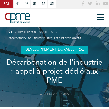
Cookies management panel
PDL
44
49
53
72
85
DÉVELOPPEMENT DURABLE - RSE
DÉCARBONATION DE L’INDUSTRIE : APPEL À PROJET DÉDIÉ AUX PME
DÉVELOPPEMENT DURABLE - RSE
Décarbonation de l’industrie
: appel à projet dédié aux
PME
11 FÉVRIER 2022